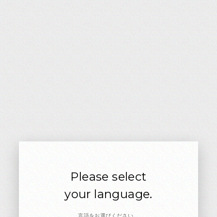
27
‘23
JAN
小説幻冬 2月号
エッセイ連載
1月26日(木) 発売
幻冬舎
Please select
your language.
言語をお選びください。