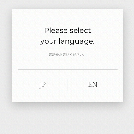
Please select
your language.
言語をお選びください。
04
BOOK / MAGAZINE
‘26
JUN
JP
EN
Ginger
Webインタビュー
[インタビュー]
幻冬舎